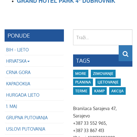
GRAND HOTEL PARK 4* DUBROVNIK
Traži...
PONUDE
BIH - LJETO
TAGS
HRVATSKA
CRNA GORA
MORE
ZIMOVANJE
PLANINA
LJETOVANJE
KAPADOKIJA
TERME
KAMP
AKCIJA
HURGADA LJETO
1. MAJ
Branilaca Sarajeva 47,
Sarajevo
GRUPNA PUTOVANJA
+387 33 552 965,
USLOVI PUTOVANJA
+387 33 867 413