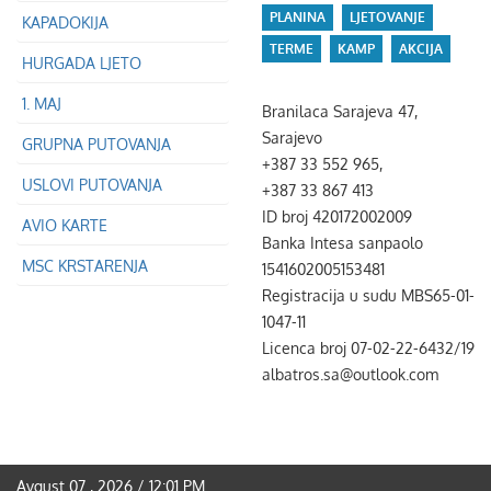
PLANINA
LJETOVANJE
KAPADOKIJA
TERME
KAMP
AKCIJA
HURGADA LJETO
1. MAJ
Branilaca Sarajeva 47,
Sarajevo
GRUPNA PUTOVANJA
+387 33 552 965,
USLOVI PUTOVANJA
+387 33 867 413
ID broj 420172002009
AVIO KARTE
Banka Intesa sanpaolo
MSC KRSTARENJA
1541602005153481
Registracija u sudu MBS65-01-
1047-11
Licenca broj 07-02-22-6432/19
albatros.sa@outlook.com
Avgust 07 , 2026 / 12:01 PM