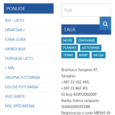
Traži...
PONUDE
BIH - LJETO
TAGS
HRVATSKA
CRNA GORA
MORE
ZIMOVANJE
PLANINA
LJETOVANJE
KAPADOKIJA
TERME
KAMP
AKCIJA
HURGADA LJETO
1. MAJ
Branilaca Sarajeva 47,
Sarajevo
GRUPNA PUTOVANJA
+387 33 552 965,
USLOVI PUTOVANJA
+387 33 867 413
ID broj 420172002009
AVIO KARTE
Banka Intesa sanpaolo
MSC KRSTARENJA
1541602005153481
Registracija u sudu MBS65-01-