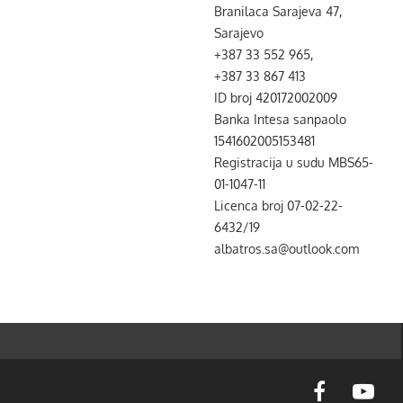
Branilaca Sarajeva 47,
Sarajevo
+387 33 552 965,
+387 33 867 413
ID broj 420172002009
Banka Intesa sanpaolo
1541602005153481
Registracija u sudu MBS65-
01-1047-11
Licenca broj 07-02-22-
6432/19
albatros.sa@outlook.com