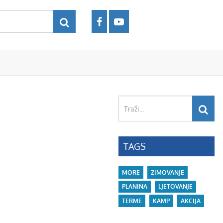
Traži...
TAGS
MORE
ZIMOVANJE
PLANINA
LJETOVANJE
TERME
KAMP
AKCIJA