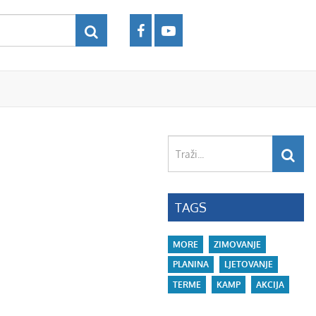
Traži...
TAGS
MORE
ZIMOVANJE
PLANINA
LJETOVANJE
TERME
KAMP
AKCIJA