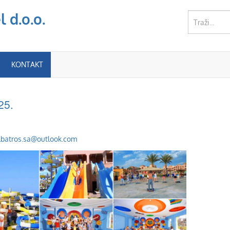
 d.o.o.
KONTAKT
25.
lbatros.sa@outlook.com