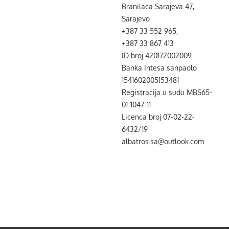
Branilaca Sarajeva 47,
Sarajevo
+387 33 552 965,
+387 33 867 413
ID broj 420172002009
Banka Intesa sanpaolo
1541602005153481
Registracija u sudu MBS65-
01-1047-11
Licenca broj 07-02-22-
6432/19
albatros.sa@outlook.com