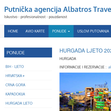
Putnička agencija Albatros Travel
Iskustvo - profesionalnost - pouzdanost
HOME
AVIO KARTE
PONUDE
USLOVI PUTOVANJA
HURGADA LJETO 20
PONUDE
HURGADA
BIH - LJETO
INFORMACIJE I REZERVACIJE :
a
HRVATSKA
CRNA GORA
KAPADOKIJA
HURGADA LJETO