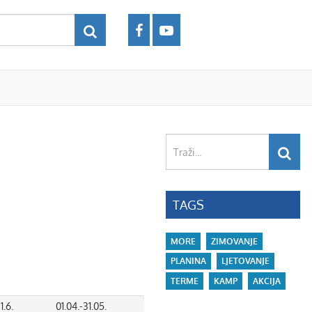
Traži...
TAGS
MORE
ZIMOVANJE
PLANINA
LJETOVANJE
TERME
KAMP
AKCIJA
1.6.
01.04.-31.05.