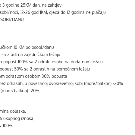
 do 3 godine 25KM dan, na zahtjev
obi/noci, 12-26 god 1KM, djeca do 12 godina ne plačaju
 OSOBI/DANU
ručkom 10 KM po osobi/danu
 sa 2 adl na zajedničkom ležaju
ma popust 100% sa 2 odrale osobe na dodatnom ležaju
 popust 50% sa 2 odraslih na pomoćnom ležaju
dnom odraslom osobom 30% popusta
 bez odraslih, u povezanoj dvokrevetnoj sobi (more/balkon) -20%
3 (more/balkon) -20%
rmina dolaska,
0% ukupnog iznosa,
ow 100%