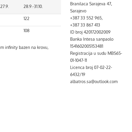
Branilaca Sarajeva 47,
-27.9.
28.9.-31.10.
Sarajevo
+387 33 552 965,
122
+387 33 867 413
108
ID broj 420172002009
Banka Intesa sanpaolo
1541602005153481
m infinity bazen na krovu,
Registracija u sudu MBS65-
01-1047-11
Licenca broj 07-02-22-
6432/19
albatros.sa@outlook.com