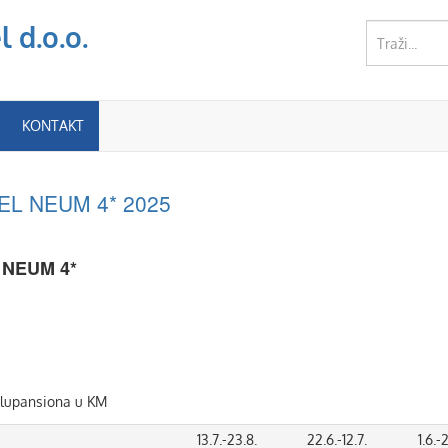
 d.o.o.
KONTAKT
EL NEUM 4* 2025
 NEUM 4*
olupansiona u KM
13.7.-23.8.
22.6.-12.7.
1.6.-2