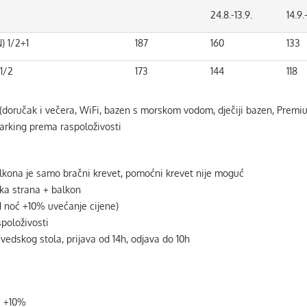
24.8.-13.9.
14.9.
 1/2+1
187
160
133
1/2
173
144
118
(doručak i večera, WiFi, bazen s morskom vodom, dječiji bazen, Premiu
parking prema raspoloživosti
lkona je samo bračni krevet, pomoćni krevet nije moguć
ka strana + balkon
1 noć +10% uvećanje cijene)
spoloživosti
vedskog stola, prijava od 14h, odjava do 10h
a +10%