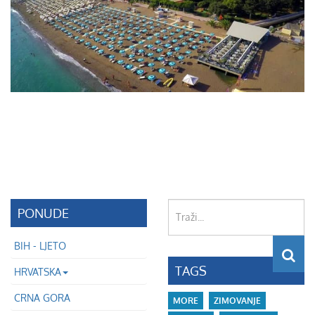
Traži...
PONUDE
BIH - LJETO
TAGS
HRVATSKA
CRNA GORA
MORE
ZIMOVANJE