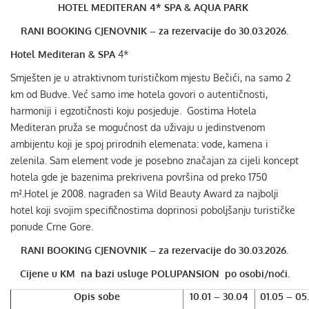
HOTEL MEDITERAN 4* SPA & AQUA PARK
RANI BOOKING CJENOVNIK – za rezervacije do 30.03.2026.
Hotel Mediteran & SPA
4*
Smješten je u atraktivnom turističkom mjestu Bečići, na samo 2
km od Budve. Već samo ime hotela govori o autentičnosti,
harmoniji i egzotičnosti koju posjeduje. Gostima Hotela
Mediteran pruža se mogućnost da uživaju u jedinstvenom
ambijentu koji je spoj prirodnih elemenata: vode, kamena i
zelenila. Sam element vode je posebno značajan za cijeli koncept
hotela gde je bazenima prekrivena površina od preko 1750
m².Hotel je 2008. nagrađen sa Wild Beauty Award za najbolji
hotel koji svojim specifičnostima doprinosi poboljšanju turističke
ponude Crne Gore.
RANI BOOKING CJENOVNIK – za rezervacije do 30.03.2026.
Cijene u KM na bazi usluge POLU
PANSION po osobi/noći.
Opis sobe
10.01 – 30.04
01.05 – 05.