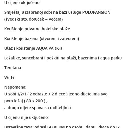
U cijenu uključeno:
Smještaj u izabranoj sobi na bazi usluge POLUPANSION
(švedski sto, doručak – večera)
Korištenje privatne hotelske plaže
Korištenje bazena (otvoreni i zatvoreni)
Ulaz i korištenje AQUA PARK-a
Ležaljke, suncobrani i peškiri na plaži, bazenima i aqua parku
Teretana
Wi-Fi
Napomena:
U sobi 1/2+1 ( 2 odrasle + 2 djece ) jedno dijete ima svoj
pom.ležaj ( 80 x 200 ) ,
a drugo dijete spava sa roditeljima.
U cijenu nije uključeno:
Boravišna taxa: odrasli 4,00 KM po osobi i danu , djeca do 12