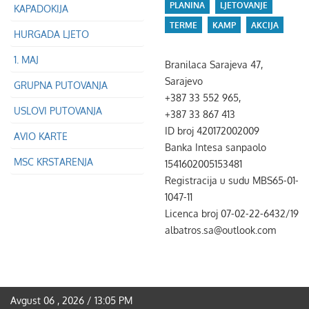
PLANINA
LJETOVANJE
KAPADOKIJA
TERME
KAMP
AKCIJA
HURGADA LJETO
1. MAJ
Branilaca Sarajeva 47,
Sarajevo
GRUPNA PUTOVANJA
+387 33 552 965,
USLOVI PUTOVANJA
+387 33 867 413
ID broj 420172002009
AVIO KARTE
Banka Intesa sanpaolo
MSC KRSTARENJA
1541602005153481
Registracija u sudu MBS65-01-
1047-11
Licenca broj 07-02-22-6432/19
albatros.sa@outlook.com
Avgust 06 , 2026 / 13:05 PM