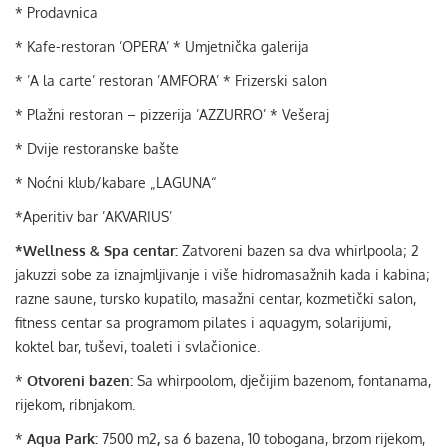
* Prodavnica
* Kafe-restoran ’OPERA’ * Umjetnička galerija
* ’A la carte’ restoran ’AMFORA’ * Frizerski salon
* Plažni restoran – pizzerija ’AZZURRO’ * Vešeraj
* Dvije restoranske bašte
* Noćni klub/kabare „LAGUNA“
*Aperitiv bar ’AKVARIUS’
*Wellness & Spa centar:
Zatvoreni bazen sa dva whirlpoola; 2
jakuzzi sobe za iznajmljivanje i više hidromasažnih kada i kabina;
razne saune, tursko kupatilo, masažni centar, kozmetički salon,
fitness centar sa programom pilates i aquagym, solarijumi,
koktel bar, tuševi, toaleti i svlačionice.
*
Otvoreni bazen:
Sa whirpoolom, dječijim bazenom, fontanama,
rijekom, ribnjakom.
*
Aqua Park:
7500 m2
,
sa 6 bazena, 10 tobogana, brzom rijekom,