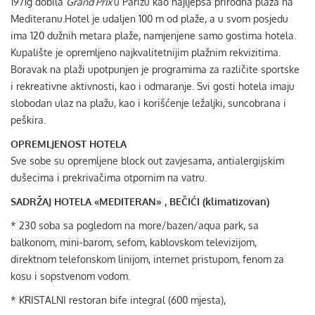
1971g dobila
Grand Prix
u Parizu kao najljepša prirodna plaža na
Mediteranu.Hotel je udaljen 100 m od plaže, a u svom posjedu
ima 120 dužnih metara plaže, namjenjene samo gostima hotela.
Kupalište je opremljeno najkvalitetnijim plažnim rekvizitima.
Boravak na plaži upotpunjen je programima za različite sportske
i rekreativne aktivnosti, kao i odmaranje. Svi gosti hotela imaju
slobodan ulaz na plažu, kao i korišćenje ležaljki, suncobrana i
peškira.
OPREMLJENOST HOTELA
Sve sobe su opremljene block out zavjesama, antialergijskim
dušecima i prekrivačima otpornim na vatru.
SADRŽAJ HOTELA «MEDITERAN» , BEČIĆI (klimatizovan)
* 230 soba sa pogledom na more/bazen/aqua park, sa
balkonom, mini-barom, sefom, kablovskom televizijom,
direktnom telefonskom linijom, internet pristupom, fenom za
kosu i sopstvenom vodom.
* KRISTALNI restoran bife integral (600 mjesta),