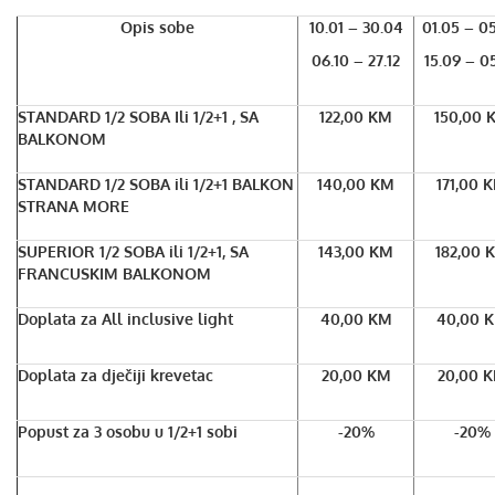
Opis sobe
10.01 – 30.04
01.05 – 05
06.10 – 27.12
15.09 – 05
STANDARD 1/2 SOBA Ili 1/2+1 , SA
122,00 KM
150,00 
BALKONOM
STANDARD 1/2 SOBA ili 1/2+1 BALKON
140,00 KM
171,00 
STRANA MORE
SUPERIOR 1/2 SOBA ili 1/2+1, SA
143,00 KM
182,00 
FRANCUSKIM BALKONOM
Doplata za All inclusive light
40,00 KM
40,00 
Doplata za dječiji krevetac
20,00 KM
20,00 
Popust za 3 osobu u 1/2+1 sobi
-20%
-20%