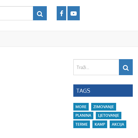
Traži...
TAGS
MORE
ZIMOVANJE
PLANINA
LJETOVANJE
TERME
KAMP
AKCIJA