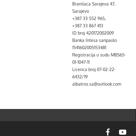
Branilaca Sarajeva 47,
Sarajevo
+387 33 552 965,
+387 33 867 413
ID broj 420172002009
Banka Intesa sanpaolo
1541602005153481
Registracija u sudu MBS65-
01-1047-11
Licenca broj 07-02-22-
6432/19
albatros.sa@outlook.com