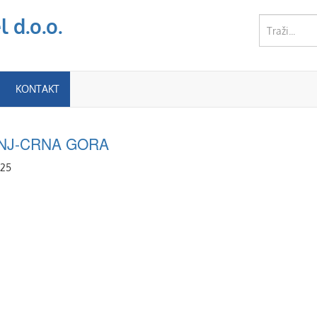
 d.o.o.
KONTAKT
NJ-CRNA GORA
025