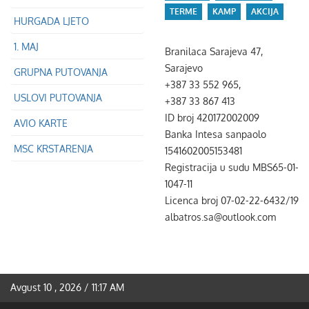
TERME
KAMP
AKCIJA
HURGADA LJETO
1. MAJ
Branilaca Sarajeva 47,
Sarajevo
GRUPNA PUTOVANJA
+387 33 552 965,
USLOVI PUTOVANJA
+387 33 867 413
ID broj 420172002009
AVIO KARTE
Banka Intesa sanpaolo
MSC KRSTARENJA
1541602005153481
Registracija u sudu MBS65-01-
1047-11
Licenca broj 07-02-22-6432/19
albatros.sa@outlook.com
Avgust 10 , 2026 / 11:17 AM