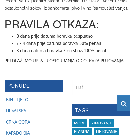
večeru sa uključenim pićem uz obroke. Uz ručak i večeru: voda i
bezalkoholni sokovi iz šankomata, pivo i vino (samousluživanje).
PRAVILA OTKAZA:
8 dana prije datuma boravka besplatno
7 - 4 dana prije datuma boravka 50% penali
3 dana datuma boravka / no show 100% penali
PREDLAŽEMO UPLATU OSIGURANJA OD OTKAZA PUTOVANJA
Traži...
PONUDE
BIH - LJETO
TAGS
HRVATSKA
CRNA GORA
MORE
ZIMOVANJE
PLANINA
LJETOVANJE
KAPADOKIJA