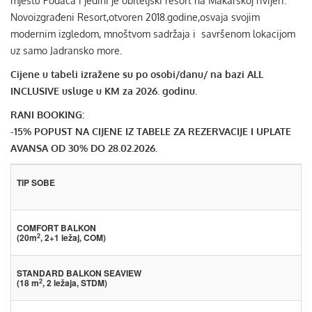
mjestu Podaca i jedini je obiteljski resort na Makarskoj rivijeri.
Novoizgrađeni Resort,otvoren 2018.godine,osvaja svojim
modernim izgledom, mnoštvom sadržaja i savršenom lokacijom
uz samo Jadransko more.
Cijene u tabeli izražene su po osobi/danu/ na bazi ALL
INCLUSIVE usluge u KM za 2026. godinu.
RANI BOOKING:
-15% POPUST NA CIJENE IZ TABELE ZA REZERVACIJE I UPLATE
AVANSA OD 30% DO 28.02.2026.
TIP SOBE
COMFORT BALKON
2
(20m
, 2+1 ležaj, COM)
STANDARD BALKON SEAVIEW
2
(18 m
, 2 ležaja, STDM)