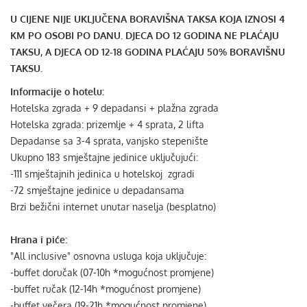
U CIJENE NIJE UKLJUČENA BORAVIŠNA TAKSA KOJA IZNOSI 4
KM PO OSOBI PO DANU. DJECA DO 12 GODINA NE PLAĆAJU
TAKSU, A DJECA OD 12-18 GODINA PLAĆAJU 50% BORAVIŠNU
TAKSU.
Informacije o hotelu:
Hotelska zgrada + 9 depadansi + plažna zgrada
Hotelska zgrada: prizemlje + 4 sprata, 2 lifta
Depadanse sa 3-4 sprata, vanjsko stepenište
Ukupno 183 smještajne jedinice uključujući:
-111 smještajnih jedinica u hotelskoj zgradi
-72 smještajne jedinice u depadansama
Brzi bežični internet unutar naselja (besplatno)
Hrana i piće:
"All inclusive" osnovna usluga koja uključuje:
-buffet doručak (07-10h *mogućnost promjene)
-buffet ručak (12-14h *mogućnost promjene)
-buffet večera (19-21h *mogućnost promjene)