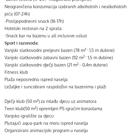
Neograničena konzumacija izabranih alkoholnih i nealkoholnih
pića (07-24h)
-Poslijepodnevni snack (16-17h)
Hotelski restoran na 2 sprata:
-Snack bar na bazenu u all inclusive usluzi
Sport i razonoda:
2 -
Vanjski slatkovodni preljevni bazen (78 m
1,5 m dubine)
2 -
Vanjski slatkovodni zabavni bazen (112 m
1,5 m dubine)
2
Vanjski slatkovodni dječji bazen (21 m
- 0,4m dubine)
Fitness klub
Plaža neposredno ispred naselja
Ležaljke i suncobrani raspoloživi na bazenima i plaži
2
Dječji klub (50 m
)
za mlađu djecu uz animatora
2
Teen klub(50 m
) opremljen PS igraćim konzolama
Vanjsko igralište za djecu
Plutajući aqua-park na moru ispred naselja
Organizirani animacijski program u naselju