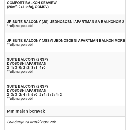
COMFORT BALKON SEAVIEW
2,
(20m
2+1 ležaj, COMSV)
JR SUITE BALCONY (JS) JEDNOSOBNI APARTMAN SA BALKONOM 2+1; 
**cijena po sobi
JR SUITE BALCONY (JSSV) JEDNOSOBNI APARTMAN BALKON MORE 2+1;
**cijena po sobi
SUITE BALCONY (2RSP)
DVOSOBNI APARTMAN
2+1; 3+0; 2+2; 3+1; 4+0
**cijena po sobi
SUITE BALCONY (2RSP)
DVOSOBNI APARTMAN
2+3; 3+2; 4+1; 5+0; 2+4; 3+3; 4+2
**cijena po sobi
Minimalan boravak
Uvećanje za kratki boravak