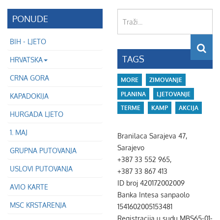
Traži...
PONUDE
BIH - LJETO
TAGS
HRVATSKA
CRNA GORA
MORE
ZIMOVANJE
PLANINA
LJETOVANJE
KAPADOKIJA
TERME
KAMP
AKCIJA
HURGADA LJETO
1. MAJ
Branilaca Sarajeva 47,
Sarajevo
GRUPNA PUTOVANJA
+387 33 552 965,
USLOVI PUTOVANJA
+387 33 867 413
ID broj 420172002009
AVIO KARTE
Banka Intesa sanpaolo
MSC KRSTARENJA
1541602005153481
Registracija u sudu MBS65-01-