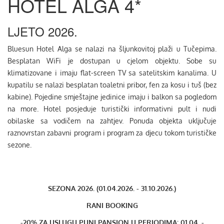
HOTEL ALGA 4*
LJETO 2026.
Bluesun Hotel Alga se nalazi na šljunkovitoj plaži u Tučepima.
Besplatan WiFi je dostupan u cjelom objektu. Sobe su
klimatizovane i imaju flat-screen TV sa satelitskim kanalima. U
kupatilu se nalazi besplatan toaletni pribor, fen za kosu i tuš (bez
kabine). Pojedine smještajne jedinice imaju i balkon sa pogledom
na more. Hotel posjeduje turistički informativni pult i nudi
obilaske sa vodičem na zahtjev. Ponuda objekta uključuje
raznovrstan zabavni program i program za djecu tokom turističke
sezone.
SEZONA 2026. (01.04.2026. - 31.10.2026.)
RANI BOOKING
-20% ZA USLUGU PUNI PANSION U PERIODIMA:
01.04. -