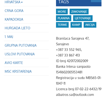
TAGS
HRVATSKA
CRNA GORA
MORE
ZIMOVANJE
PLANINA
LJETOVANJE
KAPADOKIJA
TERME
KAMP
AKCIJA
HURGADA LJETO
1. MAJ
Branilaca Sarajeva 47,
Sarajevo
GRUPNA PUTOVANJA
+387 33 552 965,
USLOVI PUTOVANJA
+387 33 867 413
ID broj 420172002009
AVIO KARTE
Banka Intesa sanpaolo
MSC KRSTARENJA
1541602005153481
Registracija u sudu MBS65-01-
1047-11
Licenca broj 07-02-22-6432/19
albatros.sa@outlook.com