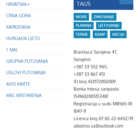
TAGS
HRVATSKA
CRNA GORA
MORE
ZIMOVANJE
PLANINA
LJETOVANJE
KAPADOKIJA
TERME
KAMP
AKCIJA
HURGADA LJETO
1. MAJ
Branilaca Sarajeva 47,
Sarajevo
GRUPNA PUTOVANJA
+387 33 552 965,
USLOVI PUTOVANJA
+387 33 867 413
ID broj 420172002009
AVIO KARTE
Banka Intesa sanpaolo
MSC KRSTARENJA
1541602005153481
Registracija u sudu MBS65-01-
1047-11
Licenca broj 07-02-22-6432/19
albatros.sa@outlook.com